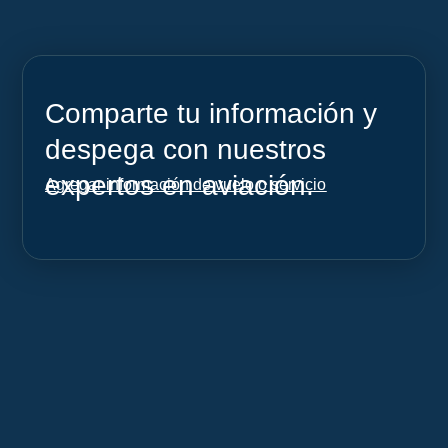
Comparte tu información y
despega con nuestros
expertos en aviación.
Agregar información de vuelo o servicio